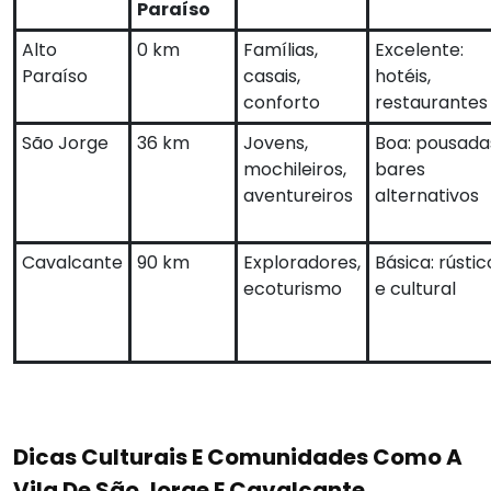
Paraíso
Alto
0 km
Famílias,
Excelente:
Paraíso
casais,
hotéis,
conforto
restaurantes
São Jorge
36 km
Jovens,
Boa: pousada
mochileiros,
bares
aventureiros
alternativos
Cavalcante
90 km
Exploradores,
Básica: rústic
ecoturismo
e cultural
Dicas Culturais E Comunidades Como A
Vila De São Jorge E Cavalcante