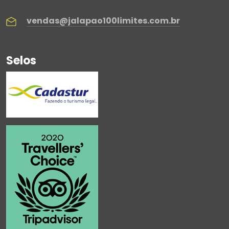
vendas@jalapao100limites.com.br
Selos