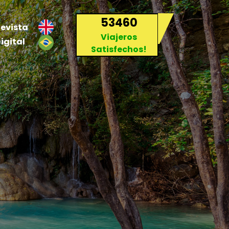
53460
evista
Viajeros
igital
Satisfechos!