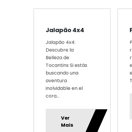
Jalapão 4x4
Jalapão 4x4:
P
Descubre la
r
Belleza de
r
Tocantins Si estás
e
buscando una
aventura
T
inolvidable en el
cora...
Ver
Mais