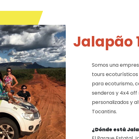
Jalapão 
Somos una empresa
tours ecoturísticos 
para ecoturismo, c
senderos y 4x4 off r
personalizados y al
Tocantins.
¿Dónde está Jal
El Parque Estatal J